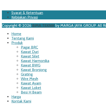
Footer
Skip
Syarat & Ketentuan
to
Kebijakan Privasi
Menu
content
Copyright © 2026
BIMA TEKNIK
by MARGA JAYA GROUP. All Ri
Scroll
Home
Up
Tentang Kami
Produk
Pagar BRC
Kawat Duri
Kawat Silet
Kawat Harmonika
Kawat BWG
Kawat Bronjong
Grating
Wire Mesh
Kawat Ayam
Kawat Loket
Besi H Beam
Harga
Kontak Kami