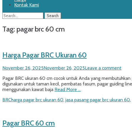
Kontak Kami
Search
Search
for:
Tag:
pagar brc 60 cm
Harga Pagar BRC Ukuran 60
Posted
November 26, 2025
November 26, 2025
Leave a comment
on
Pagar BRC ukuran 60 cm cocok untuk Anda yang membutuhkan p
digunakan untuk taman kecil, pembatas fasum, pagar guiding line
menggunakan kawat baja
Read More …
Categories
Tags
BRC
harga pagar brc ukuran 60
,
jasa pasang pagar brc ukuran 60
,
Pagar BRC 60 cm