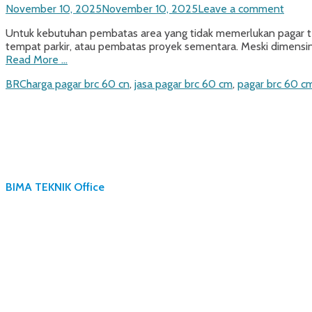
Posted
November 10, 2025
November 10, 2025
Leave a comment
on
Untuk kebutuhan pembatas area yang tidak memerlukan pagar terl
tempat parkir, atau pembatas proyek sementara. Meski dimensin
Read More …
Categories
Tags
BRC
harga pagar brc 60 cn
,
jasa pagar brc 60 cm
,
pagar brc 60 c
BIMA TEKNIK Office