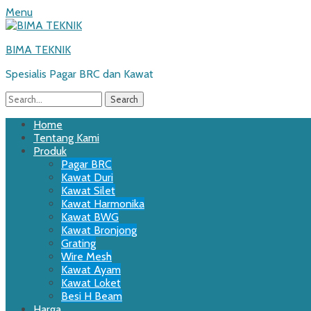
Menu
BIMA TEKNIK
Spesialis Pagar BRC dan Kawat
Search
for:
Email
WordPress
Website
Phone
Primary
Skip
Home
to
Tentang Kami
Menu
content
Produk
Pagar BRC
Kawat Duri
Kawat Silet
Kawat Harmonika
Kawat BWG
Kawat Bronjong
Grating
Wire Mesh
Kawat Ayam
Kawat Loket
Besi H Beam
Harga