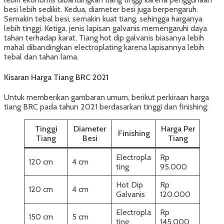
besi lebih sedikit. Kedua, diameter besi juga berpengaruh.
Semakin tebal besi, semakin kuat tiang, sehingga harganya
lebih tinggi. Ketiga, jenis lapisan galvanis memengaruhi daya
tahan terhadap karat. Tiang hot dip galvanis biasanya lebih
mahal dibandingkan electroplating karena lapisannya lebih
tebal dan tahan lama.
Kisaran Harga Tiang BRC 2021
Untuk memberikan gambaran umum, berikut perkiraan harga
tiang BRC pada tahun 2021 berdasarkan tinggi dan finishing:
Tinggi
Diameter
Harga Per
Finishing
Tiang
Besi
Tiang
Electropla
Rp
120 cm
4 cm
ting
95.000
Hot Dip
Rp
120 cm
4 cm
Galvanis
120.000
Electropla
Rp
150 cm
5 cm
ting
145.000