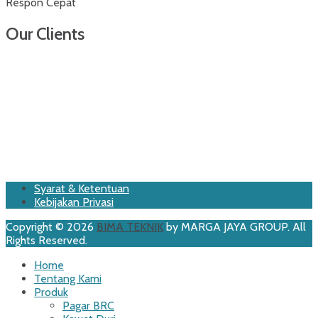
Respon Cepat
Our Clients
Footer
Skip
Syarat & Ketentuan
to
Kebijakan Privasi
Menu
content
Copyright © 2026
BIMA TEKNIK
by MARGA JAYA GROUP. All
Rights Reserved.
Scroll
Home
Up
Tentang Kami
Produk
Pagar BRC