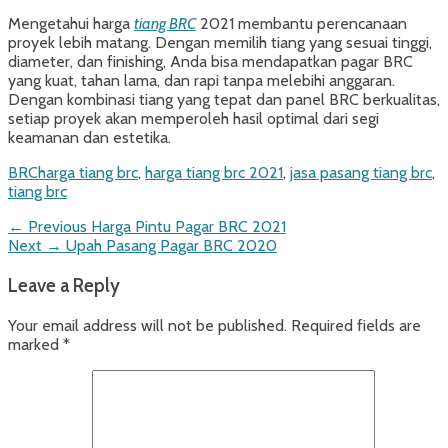
Mengetahui harga
tiang BRC
2021 membantu perencanaan
proyek lebih matang. Dengan memilih tiang yang sesuai tinggi,
diameter, dan finishing, Anda bisa mendapatkan pagar BRC
yang kuat, tahan lama, dan rapi tanpa melebihi anggaran.
Dengan kombinasi tiang yang tepat dan panel BRC berkualitas,
setiap proyek akan memperoleh hasil optimal dari segi
keamanan dan estetika.
Categories
Tags
BRC
harga tiang brc
,
harga tiang brc 2021
,
jasa pasang tiang brc
,
tiang brc
Post
Previous
← Previous
Harga Pintu Pagar BRC 2021
Next
post:
Next →
Upah Pasang Pagar BRC 2020
navigation
post:
Leave a Reply
Your email address will not be published.
Required fields are
marked
*