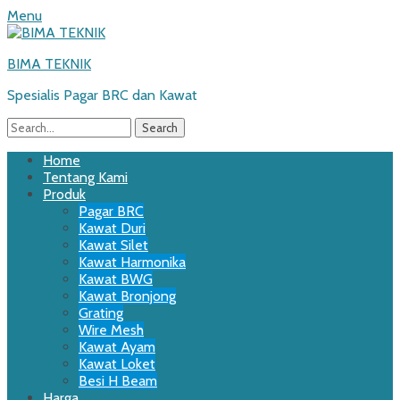
Menu
BIMA TEKNIK
Spesialis Pagar BRC dan Kawat
Search
for:
Email
WordPress
Website
Phone
Primary
Skip
Home
to
Tentang Kami
Menu
content
Produk
Pagar BRC
Kawat Duri
Kawat Silet
Kawat Harmonika
Kawat BWG
Kawat Bronjong
Grating
Wire Mesh
Kawat Ayam
Kawat Loket
Besi H Beam
Harga