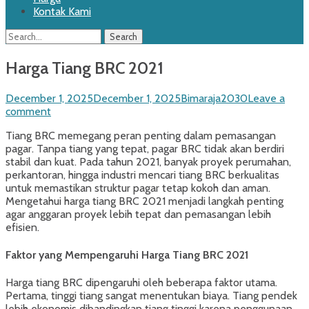
Kontak Kami
Search
Search
for:
Harga Tiang BRC 2021
Posted
Author
December 1, 2025
December 1, 2025
Bimaraja2030
Leave a
on
comment
Tiang BRC memegang peran penting dalam pemasangan
pagar. Tanpa tiang yang tepat, pagar BRC tidak akan berdiri
stabil dan kuat. Pada tahun 2021, banyak proyek perumahan,
perkantoran, hingga industri mencari tiang BRC berkualitas
untuk memastikan struktur pagar tetap kokoh dan aman.
Mengetahui harga tiang BRC 2021 menjadi langkah penting
agar anggaran proyek lebih tepat dan pemasangan lebih
efisien.
Faktor yang Mempengaruhi Harga Tiang BRC 2021
Harga tiang BRC dipengaruhi oleh beberapa faktor utama.
Pertama, tinggi tiang sangat menentukan biaya. Tiang pendek
lebih ekonomis dibandingkan tiang tinggi karena penggunaan