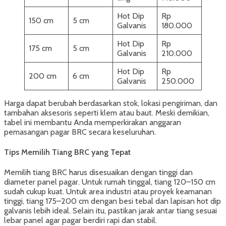
Hot Dip
Rp
150 cm
5 cm
Galvanis
180.000
Hot Dip
Rp
175 cm
5 cm
Galvanis
210.000
Hot Dip
Rp
200 cm
6 cm
Galvanis
250.000
Harga dapat berubah berdasarkan stok, lokasi pengiriman, dan
tambahan aksesoris seperti klem atau baut. Meski demikian,
tabel ini membantu Anda memperkirakan anggaran
pemasangan pagar BRC secara keseluruhan.
Tips Memilih Tiang BRC yang Tepat
Memilih tiang BRC harus disesuaikan dengan tinggi dan
diameter panel pagar. Untuk rumah tinggal, tiang 120–150 cm
sudah cukup kuat. Untuk area industri atau proyek keamanan
tinggi, tiang 175–200 cm dengan besi tebal dan lapisan hot dip
galvanis lebih ideal. Selain itu, pastikan jarak antar tiang sesuai
lebar panel agar pagar berdiri rapi dan stabil.