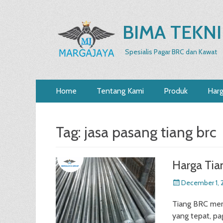
BIMA TEKNI
Spesialis Pagar BRC dan Kawat
Primary
Skip
Home
Tentang Kami
Produk
Har
to
Menu
content
Tag:
jasa pasang tiang brc
Harga Tia
Posted
December 1, 
on
Tiang BRC mem
yang tepat, pa