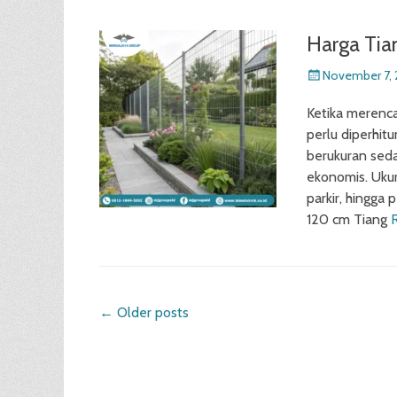
Harga Tia
Posted
November 7,
on
Ketika merenc
perlu diperhit
berukuran seda
ekonomis. Ukur
parkir, hingga
120 cm Tiang
Post
←
Older posts
navigation