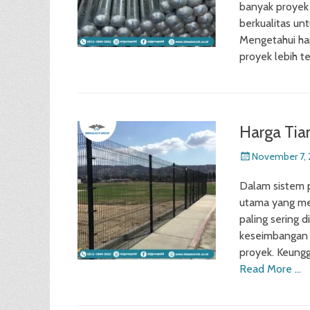
banyak proyek 
berkualitas un
Mengetahui ha
proyek lebih t
Harga Tia
Posted
November 7,
on
Dalam sistem p
utama yang men
paling sering 
keseimbangan i
proyek. Keung
Read More …