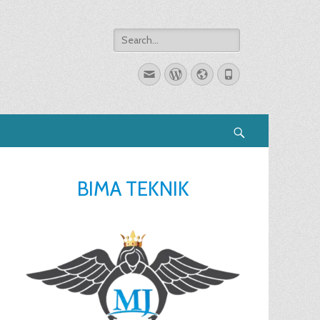
Search
for:
Email
WordPress
Website
Phone
Search
BIMA TEKNIK