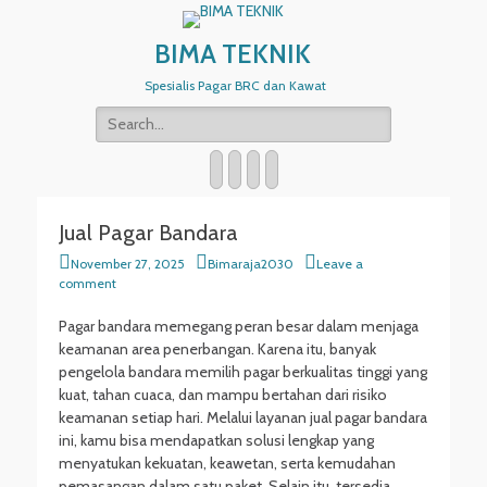
BIMA TEKNIK
Spesialis Pagar BRC dan Kawat
Search
for:
Email
WordPress
Website
Phone
Jual Pagar Bandara
Posted
Author
November 27, 2025
Bimaraja2030
Leave a
on
comment
Pagar bandara memegang peran besar dalam menjaga
keamanan area penerbangan. Karena itu, banyak
pengelola bandara memilih pagar berkualitas tinggi yang
kuat, tahan cuaca, dan mampu bertahan dari risiko
keamanan setiap hari. Melalui layanan jual pagar bandara
ini, kamu bisa mendapatkan solusi lengkap yang
menyatukan kekuatan, keawetan, serta kemudahan
pemasangan dalam satu paket. Selain itu, tersedia