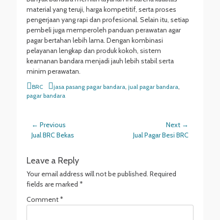
material yang teruji, harga kompetitif, serta proses
pengerjaan yang rapi dan profesional. Selain itu, setiap
pembeli juga memperoleh panduan perawatan agar
pagar bertahan lebih lama. Dengan kombinasi
pelayanan lengkap dan produk kokoh, sistem
keamanan bandara menjadi jauh lebih stabil serta
minim perawatan.
Categories
Tags
BRC
jasa pasang pagar bandara
,
jual pagar bandara
,
pagar bandara
Post
← Previous
Next →
Previous
Next
Jual BRC Bekas
Jual Pagar Besi BRC
navigation
post:
post:
Leave a Reply
Your email address will not be published.
Required
fields are marked
*
Comment
*