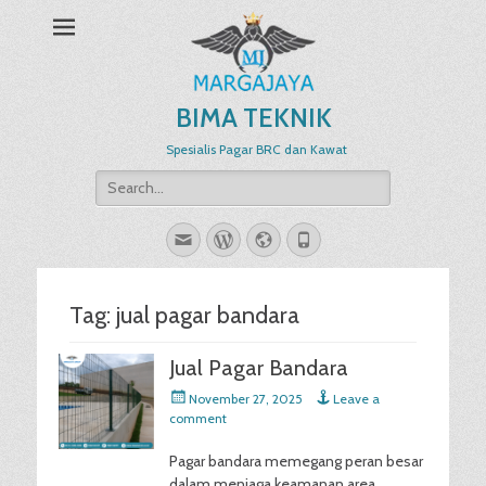
BIMA TEKNIK
Spesialis Pagar BRC dan Kawat
Search
for:
Email
WordPress
Website
Phone
Tag:
jual pagar bandara
Jual Pagar Bandara
Posted
November 27, 2025
Leave a
on
comment
Pagar bandara memegang peran besar
dalam menjaga keamanan area