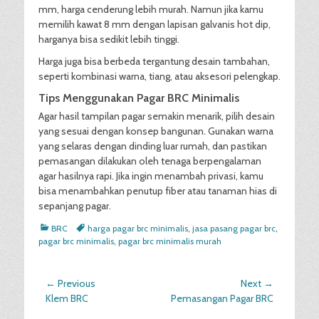
mm, harga cenderung lebih murah. Namun jika kamu
memilih kawat 8 mm dengan lapisan galvanis hot dip,
harganya bisa sedikit lebih tinggi.
Harga juga bisa berbeda tergantung desain tambahan,
seperti kombinasi warna, tiang, atau aksesori pelengkap.
Tips Menggunakan Pagar BRC Minimalis
Agar hasil tampilan pagar semakin menarik, pilih desain
yang sesuai dengan konsep bangunan. Gunakan warna
yang selaras dengan dinding luar rumah, dan pastikan
pemasangan dilakukan oleh tenaga berpengalaman
agar hasilnya rapi. Jika ingin menambah privasi, kamu
bisa menambahkan penutup fiber atau tanaman hias di
sepanjang pagar.
Categories
Tags
BRC
harga pagar brc minimalis
,
jasa pasang pagar brc
,
pagar brc minimalis
,
pagar brc minimalis murah
Post
← Previous
Next →
Previous
Next
Klem BRC
Pemasangan Pagar BRC
navigation
post:
post: