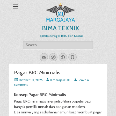
BIMA TEKNIK
Spesialis Pagar BRC dan Kawat
Search
for:
Email
WordPress
Website
Phone
Pagar BRC Minimalis
Posted
Author
October 10, 2025
Bimaraja2030
Leave a
on
comment
Konsep Pagar BRC Minimalis
Pagar BRC minimalis menjadi pilihan populer bagi
banyak pemilik rumah dan bangunan modern.
Desainnya yang sederhana namun kuat membuat pagar