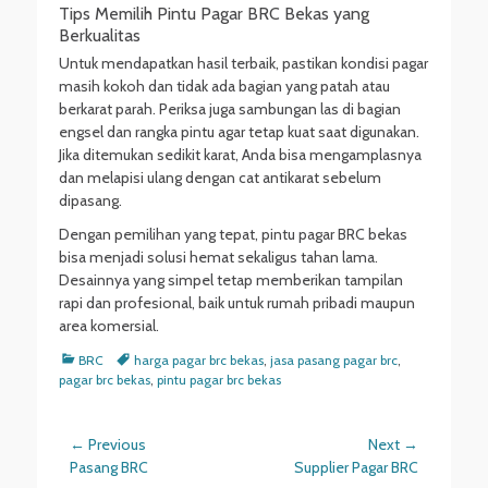
Tips Memilih Pintu Pagar BRC Bekas yang
Berkualitas
Untuk mendapatkan hasil terbaik, pastikan kondisi pagar
masih kokoh dan tidak ada bagian yang patah atau
berkarat parah. Periksa juga sambungan las di bagian
engsel dan rangka pintu agar tetap kuat saat digunakan.
Jika ditemukan sedikit karat, Anda bisa mengamplasnya
dan melapisi ulang dengan cat antikarat sebelum
dipasang.
Dengan pemilihan yang tepat, pintu pagar BRC bekas
bisa menjadi solusi hemat sekaligus tahan lama.
Desainnya yang simpel tetap memberikan tampilan
rapi dan profesional, baik untuk rumah pribadi maupun
area komersial.
Categories
Tags
BRC
harga pagar brc bekas
,
jasa pasang pagar brc
,
pagar brc bekas
,
pintu pagar brc bekas
Post
← Previous
Next →
Previous
Next
Pasang BRC
Supplier Pagar BRC
navigation