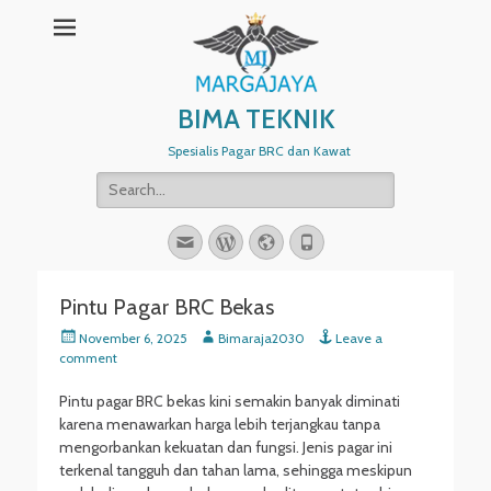
BIMA TEKNIK
Spesialis Pagar BRC dan Kawat
Search
for:
Email
WordPress
Website
Phone
Pintu Pagar BRC Bekas
Posted
Author
November 6, 2025
Bimaraja2030
Leave a
on
comment
Pintu pagar BRC bekas kini semakin banyak diminati
karena menawarkan harga lebih terjangkau tanpa
mengorbankan kekuatan dan fungsi. Jenis pagar ini
terkenal tangguh dan tahan lama, sehingga meskipun