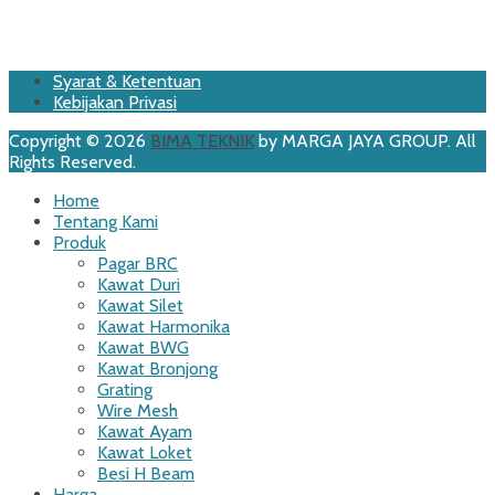
Footer
Skip
Syarat & Ketentuan
to
Kebijakan Privasi
Menu
content
Copyright © 2026
BIMA TEKNIK
by MARGA JAYA GROUP. All
Rights Reserved.
Scroll
Home
Up
Tentang Kami
Produk
Pagar BRC
Kawat Duri
Kawat Silet
Kawat Harmonika
Kawat BWG
Kawat Bronjong
Grating
Wire Mesh
Kawat Ayam
Kawat Loket
Besi H Beam
Harga