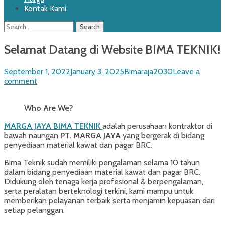
Kontak Kami
Search
Search
for:
Selamat Datang di Website BIMA TEKNIK!
Posted
Author
September 1, 2022
January 3, 2025
Bimaraja2030
Leave a
on
comment
Who Are We?
MARGA JAYA BIMA TEKNIK
adalah perusahaan kontraktor di
bawah naungan
PT. MARGA JAYA
yang bergerak di bidang
penyediaan material kawat dan pagar BRC.
Bima Teknik sudah memiliki pengalaman selama 10 tahun
dalam bidang penyediaan material kawat dan pagar BRC.
Didukung oleh tenaga kerja profesional & berpengalaman,
serta peralatan berteknologi terkini, kami mampu untuk
memberikan pelayanan terbaik serta menjamin kepuasan dari
setiap pelanggan.