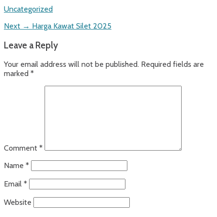
Categories
Uncategorized
Post
Next
Next →
Harga Kawat Silet 2025
post:
navigation
Leave a Reply
Your email address will not be published.
Required fields are
marked
*
Comment
*
Name
*
Email
*
Website