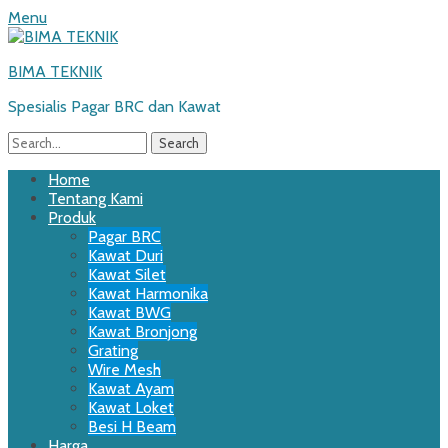
Menu
BIMA TEKNIK
Spesialis Pagar BRC dan Kawat
Search
for:
Email
WordPress
Website
Phone
Primary
Skip
Home
to
Tentang Kami
Menu
content
Produk
Pagar BRC
Kawat Duri
Kawat Silet
Kawat Harmonika
Kawat BWG
Kawat Bronjong
Grating
Wire Mesh
Kawat Ayam
Kawat Loket
Besi H Beam
Harga