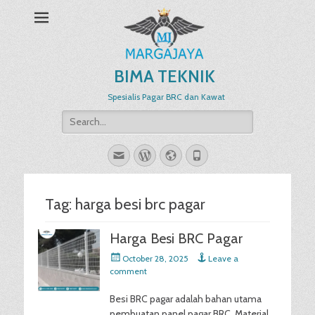
BIMA TEKNIK
Spesialis Pagar BRC dan Kawat
Search
for:
Email
WordPress
Website
Phone
Tag:
harga besi brc pagar
Harga Besi BRC Pagar
Posted
October 28, 2025
Leave a
on
comment
Besi BRC pagar adalah bahan utama
pembuatan panel pagar BRC. Material