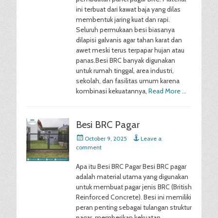
ini terbuat dari kawat baja yang dilas
membentuk jaring kuat dan rapi.
Seluruh permukaan besi biasanya
dilapisi galvanis agar tahan karat dan
awet meski terus terpapar hujan atau
panas.Besi BRC banyak digunakan
untuk rumah tinggal, area industri,
sekolah, dan fasilitas umum karena
kombinasi kekuatannya,
Read More …
Besi BRC Pagar
Posted
October 9, 2025
Leave a
on
comment
Apa itu Besi BRC Pagar Besi BRC pagar
adalah material utama yang digunakan
untuk membuat pagar jenis BRC (British
Reinforced Concrete). Besi ini memiliki
peran penting sebagai tulangan struktur
pagar, memberikan kekuatan,