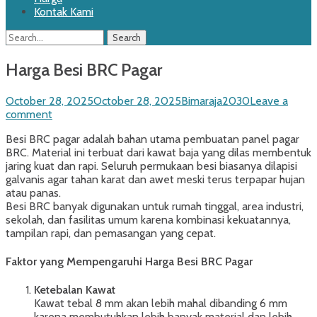
Kontak Kami
Search
Search
for:
Harga Besi BRC Pagar
Posted
Author
October 28, 2025
October 28, 2025
Bimaraja2030
Leave a
on
comment
Besi BRC pagar adalah bahan utama pembuatan panel pagar
BRC. Material ini terbuat dari kawat baja yang dilas membentuk
jaring kuat dan rapi. Seluruh permukaan besi biasanya dilapisi
galvanis agar tahan karat dan awet meski terus terpapar hujan
atau panas.
Besi BRC banyak digunakan untuk rumah tinggal, area industri,
sekolah, dan fasilitas umum karena kombinasi kekuatannya,
tampilan rapi, dan pemasangan yang cepat.
Faktor yang Mempengaruhi Harga Besi BRC Pagar
Ketebalan Kawat
Kawat tebal 8 mm akan lebih mahal dibanding 6 mm
karena membutuhkan lebih banyak material dan lebih