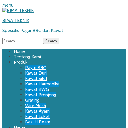
Menu
BIMA TEKNIK
Spesialis Pagar BRC dan Kawat
Search
for:
Email
WordPress
Website
Phone
Primary
Skip
Home
to
Tentang Kami
Menu
content
Produk
Pagar BRC
Kawat Duri
Kawat Silet
Kawat Harmonika
Kawat BWG
Kawat Bronjong
Grating
Wire Mesh
Kawat Ayam
Kawat Loket
Besi H Beam
Harga