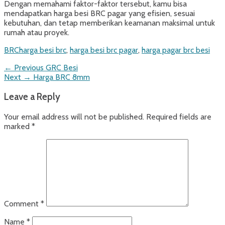
Dengan memahami faktor-faktor tersebut, kamu bisa
mendapatkan harga besi BRC pagar yang efisien, sesuai
kebutuhan, dan tetap memberikan keamanan maksimal untuk
rumah atau proyek.
Categories
Tags
BRC
harga besi brc
,
harga besi brc pagar
,
harga pagar brc besi
Post
Previous
← Previous
GRC Besi
Next
post:
Next →
Harga BRC 8mm
navigation
post:
Leave a Reply
Your email address will not be published.
Required fields are
marked
*
Comment
*
Name
*