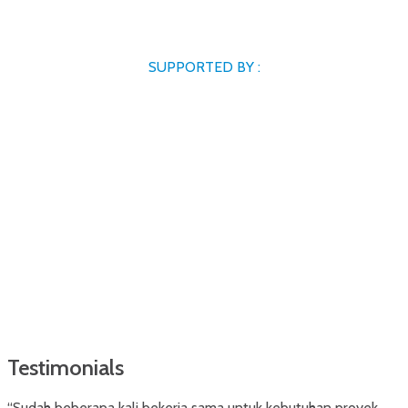
SUPPORTED BY :
Testimonials
“Sudah beberapa kali bekerja sama untuk kebutuhan proyek.