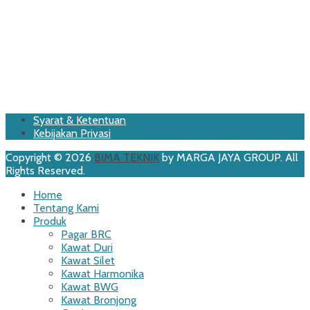
Footer
Skip
Syarat & Ketentuan
to
Kebijakan Privasi
Menu
content
Copyright © 2026
BIMA TEKNIK
by MARGA JAYA GROUP. All
Rights Reserved.
Scroll
Home
Up
Tentang Kami
Produk
Pagar BRC
Kawat Duri
Kawat Silet
Kawat Harmonika
Kawat BWG
Kawat Bronjong