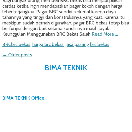
Bagi banyak orang, membeli BRC bekas bisa menjadi pilihan
cerdas ketika ingin mendapatkan pagar kokoh dengan harga
lebih terjangkau. Pagar BRC sendiri terkenal karena daya
tahannya yang tinggi dan konstruksinya yang kuat. Karena itu,
meskipun sudah pernah digunakan, pagar BRC bekas tetap bisa
berfungsi dengan baik selama kondisinya masih layak.
Keunggulan Menggunakan BRC Bekas Salah
Read More …
Categories
Tags
BRC
brc bekas
,
harga brc bekas
,
jasa pasang brc bekas
Post
←
Older posts
navigation
BIMA TEKNIK
BIMA TEKNIK Office