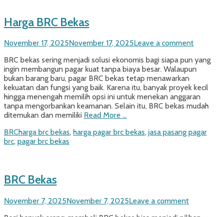
Harga BRC Bekas
Posted
November 17, 2025
November 17, 2025
Leave a comment
on
BRC bekas sering menjadi solusi ekonomis bagi siapa pun yang
ingin membangun pagar kuat tanpa biaya besar. Walaupun
bukan barang baru, pagar BRC bekas tetap menawarkan
kekuatan dan fungsi yang baik. Karena itu, banyak proyek kecil
hingga menengah memilih opsi ini untuk menekan anggaran
tanpa mengorbankan keamanan. Selain itu, BRC bekas mudah
ditemukan dan memiliki
Read More …
Categories
Tags
BRC
harga brc bekas
,
harga pagar brc bekas
,
jasa pasang pagar
brc
,
pagar brc bekas
BRC Bekas
Posted
November 7, 2025
November 7, 2025
Leave a comment
on