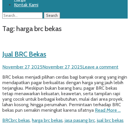
Kontak Kami
Search
Search
for:
Tag:
harga brc bekas
Jual BRC Bekas
Posted
November 27, 2025
November 27, 2025
Leave a comment
on
BRC bekas menjadi pilihan cerdas bagi banyak orang yang ingin
mendapatkan pagar berkualitas dengan harga yang jauh lebih
terjangkau. Meskipun bukan barang baru, pagar BRC bekas
tetap menawarkan kekuatan, keawetan, serta tampilan rapi
yang cocok untuk berbagai kebutuhan, mulai dari area proyek,
lahan kosong, hingga perumahan. Permintaan terhadap BRC
bekas pun semakin meningkat karena sifatnya
Read More …
Categories
Tags
BRC
brc bekas
,
harga brc bekas
,
jasa pasang brc
,
jual brc bekas