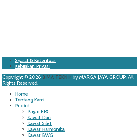
Footer
Skip
Syarat & Ketentuan
to
Kebijakan Privasi
Menu
content
Copyright © 2026
BIMA TEKNIK
by MARGA JAYA GROUP. All
Rights Reserved.
Scroll
Home
Up
Tentang Kami
Produk
Pagar BRC
Kawat Duri
Kawat Silet
Kawat Harmonika
Kawat BWG