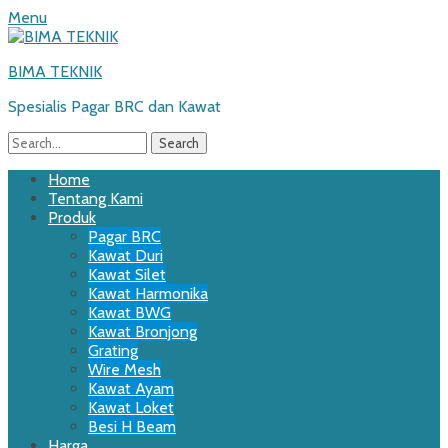
Menu
BIMA TEKNIK
Spesialis Pagar BRC dan Kawat
Search
for:
Email
WordPress
Website
Phone
Primary
Skip
Home
to
Tentang Kami
Menu
content
Produk
Pagar BRC
Kawat Duri
Kawat Silet
Kawat Harmonika
Kawat BWG
Kawat Bronjong
Grating
Wire Mesh
Kawat Ayam
Kawat Loket
Besi H Beam
Harga