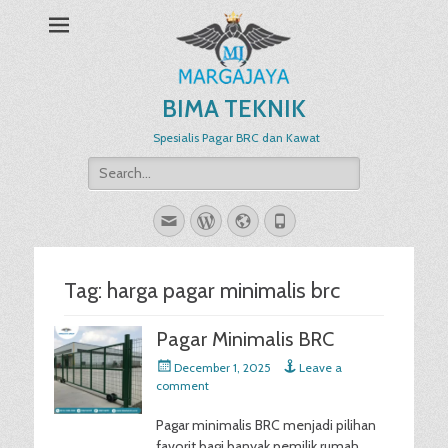
BIMA TEKNIK
Spesialis Pagar BRC dan Kawat
Search
for:
Email
WordPress
Website
Phone
Tag:
harga pagar minimalis brc
Pagar Minimalis BRC
Posted
December 1, 2025
Leave a
on
comment
Pagar minimalis BRC menjadi pilihan
favorit bagi banyak pemilik rumah