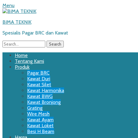
Menu
BIMA TEKNIK
Spesialis Pagar BRC dan Kawat
Search
for:
Email
WordPress
Website
Phone
Primary
Skip
Home
to
Tentang Kami
Menu
content
Produk
Pagar BRC
Kawat Duri
Kawat Silet
Kawat Harmonika
Kawat BWG
Kawat Bronjong
Grating
Wire Mesh
Kawat Ayam
Kawat Loket
Besi H Beam
Harga