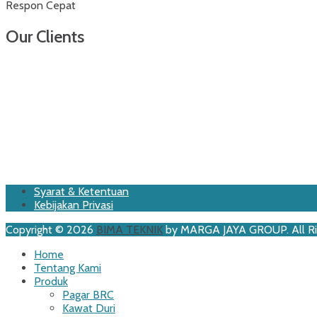
Respon Cepat
Our Clients
Footer
Skip
Syarat & Ketentuan
to
Kebijakan Privasi
Menu
content
Copyright © 2026
BIMA TEKNIK
by MARGA JAYA GROUP. All Ri
Scroll
Home
Up
Tentang Kami
Produk
Pagar BRC
Kawat Duri