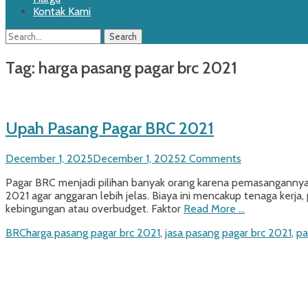
Kontak Kami
Search
Search
for:
Tag:
harga pasang pagar brc 2021
Upah Pasang Pagar BRC 2021
Posted
December 1, 2025
December 1, 2025
2 Comments
on
Pagar BRC menjadi pilihan banyak orang karena pemasangannya
2021 agar anggaran lebih jelas. Biaya ini mencakup tenaga kerj
kebingungan atau overbudget. Faktor
Read More …
Categories
Tags
BRC
harga pasang pagar brc 2021
,
jasa pasang pagar brc 2021
,
pa