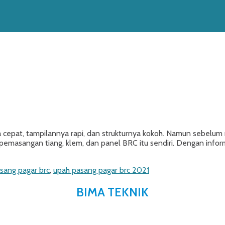
 cepat, tampilannya rapi, dan strukturnya kokoh. Namun sebelu
a, pemasangan tiang, klem, dan panel BRC itu sendiri. Dengan inf
sang pagar brc
,
upah pasang pagar brc 2021
BIMA TEKNIK