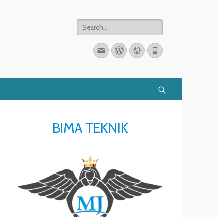
Search
for:
Email
WordPress
Website
Phone
Search
BIMA TEKNIK