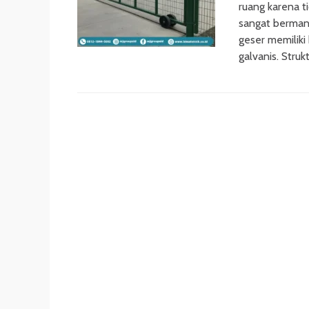
ruang karena t
sangat bermanf
geser memiliki 
galvanis. Struk