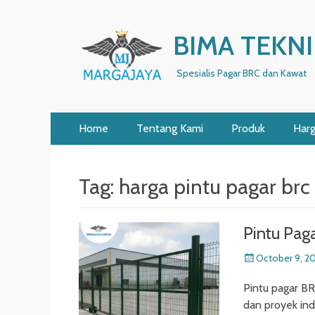
BIMA TEKNI
Spesialis Pagar BRC dan Kawat
Primary
Skip
Home
Tentang Kami
Produk
Har
to
Menu
content
Tag:
harga pintu pagar brc
Pintu Pag
Posted
October 9, 2
on
Pintu pagar BR
dan proyek in