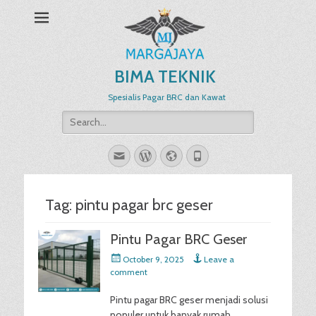
BIMA TEKNIK
Spesialis Pagar BRC dan Kawat
Search
for:
Email
WordPress
Website
Phone
Tag:
pintu pagar brc geser
Pintu Pagar BRC Geser
Posted
October 9, 2025
Leave a
on
comment
Pintu pagar BRC geser menjadi solusi
populer untuk banyak rumah,