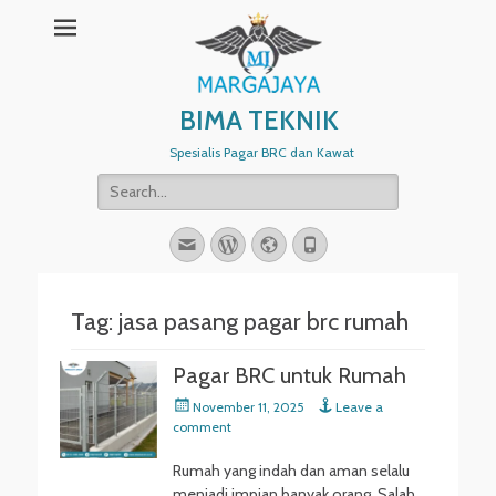
BIMA TEKNIK
Spesialis Pagar BRC dan Kawat
Search
for:
Email
WordPress
Website
Phone
Tag:
jasa pasang pagar brc rumah
Pagar BRC untuk Rumah
Posted
November 11, 2025
Leave a
on
comment
Rumah yang indah dan aman selalu
menjadi impian banyak orang. Salah