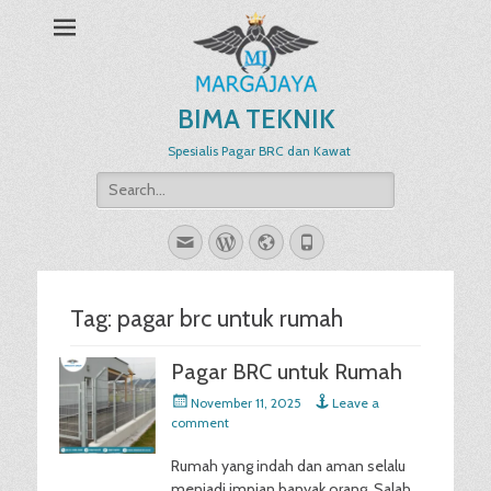
BIMA TEKNIK
Spesialis Pagar BRC dan Kawat
Search
for:
Email
WordPress
Website
Phone
Tag:
pagar brc untuk rumah
Pagar BRC untuk Rumah
Posted
November 11, 2025
Leave a
on
comment
Rumah yang indah dan aman selalu
menjadi impian banyak orang. Salah