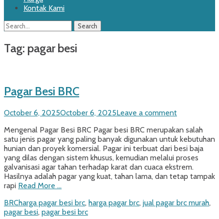
Kontak Kami
Search
Search
for:
Tag:
pagar besi
Pagar Besi BRC
Posted
October 6, 2025
October 6, 2025
Leave a comment
on
Mengenal Pagar Besi BRC Pagar besi BRC merupakan salah
satu jenis pagar yang paling banyak digunakan untuk kebutuhan
hunian dan proyek komersial. Pagar ini terbuat dari besi baja
yang dilas dengan sistem khusus, kemudian melalui proses
galvanisasi agar tahan terhadap karat dan cuaca ekstrem.
Hasilnya adalah pagar yang kuat, tahan lama, dan tetap tampak
rapi
Read More …
Categories
Tags
BRC
harga pagar besi brc
,
harga pagar brc
,
jual pagar brc murah
,
pagar besi
,
pagar besi brc