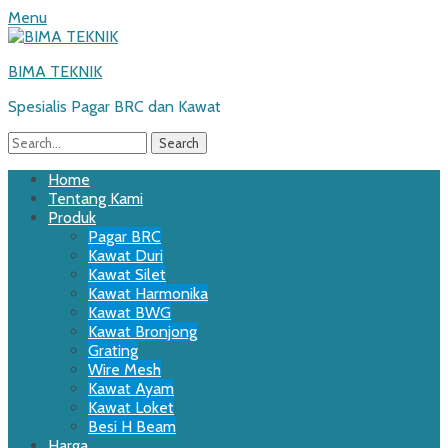
Menu
BIMA TEKNIK
Spesialis Pagar BRC dan Kawat
Search
for:
Email
WordPress
Website
Phone
Primary
Skip
Home
to
Tentang Kami
Menu
content
Produk
Pagar BRC
Kawat Duri
Kawat Silet
Kawat Harmonika
Kawat BWG
Kawat Bronjong
Grating
Wire Mesh
Kawat Ayam
Kawat Loket
Besi H Beam
Harga