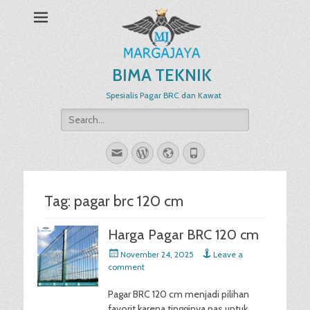
BIMA TEKNIK
Spesialis Pagar BRC dan Kawat
Search
for:
Email
WordPress
Website
Phone
Tag:
pagar brc 120 cm
Harga Pagar BRC 120 cm
Posted
November 24, 2025
Leave a
on
comment
Pagar BRC 120 cm menjadi pilihan
favorit karena tingginya pas untuk