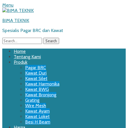
Menu
BIMA TEKNIK
Spesialis Pagar BRC dan Kawat
Search
for:
Email
WordPress
Website
Phone
Primary
Skip
Home
to
Tentang Kami
Menu
content
Produk
Pagar BRC
Kawat Duri
Kawat Silet
Kawat Harmonika
Kawat BWG
Kawat Bronjong
Grating
Wire Mesh
Kawat Ayam
Kawat Loket
Besi H Beam
Harga