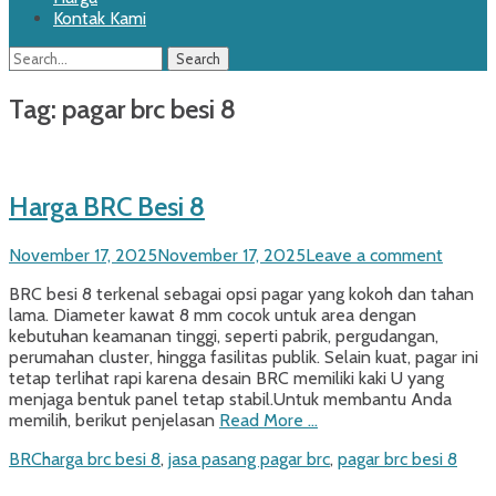
Kontak Kami
Search
Search
for:
Tag:
pagar brc besi 8
Harga BRC Besi 8
Posted
November 17, 2025
November 17, 2025
Leave a comment
on
BRC besi 8 terkenal sebagai opsi pagar yang kokoh dan tahan
lama. Diameter kawat 8 mm cocok untuk area dengan
kebutuhan keamanan tinggi, seperti pabrik, pergudangan,
perumahan cluster, hingga fasilitas publik. Selain kuat, pagar ini
tetap terlihat rapi karena desain BRC memiliki kaki U yang
menjaga bentuk panel tetap stabil.Untuk membantu Anda
memilih, berikut penjelasan
Read More …
Categories
Tags
BRC
harga brc besi 8
,
jasa pasang pagar brc
,
pagar brc besi 8