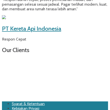
pemasangan selesai sesuai jadwal. Pagar terlihat modern, kuat,
dan membuat area rumah terasa lebih aman.”
PT Kereta Api Indonesia
Respon Cepat
Our Clients
Footer
Skip
Syarat & Ketentuan
to
Kebijakan Privasi