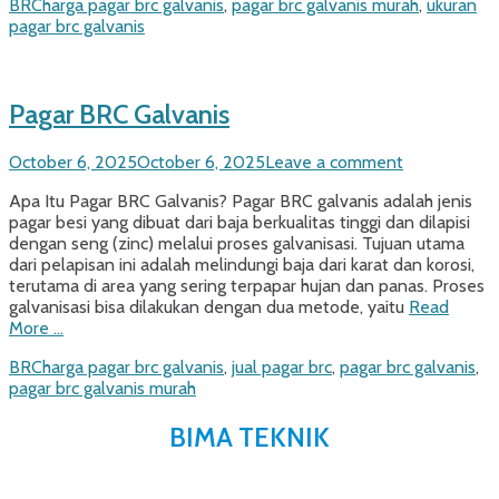
Categories
Tags
BRC
harga pagar brc galvanis
,
pagar brc galvanis murah
,
ukuran
pagar brc galvanis
Pagar BRC Galvanis
Posted
October 6, 2025
October 6, 2025
Leave a comment
on
Apa Itu Pagar BRC Galvanis? Pagar BRC galvanis adalah jenis
pagar besi yang dibuat dari baja berkualitas tinggi dan dilapisi
dengan seng (zinc) melalui proses galvanisasi. Tujuan utama
dari pelapisan ini adalah melindungi baja dari karat dan korosi,
terutama di area yang sering terpapar hujan dan panas. Proses
galvanisasi bisa dilakukan dengan dua metode, yaitu
Read
More …
Categories
Tags
BRC
harga pagar brc galvanis
,
jual pagar brc
,
pagar brc galvanis
,
pagar brc galvanis murah
BIMA TEKNIK