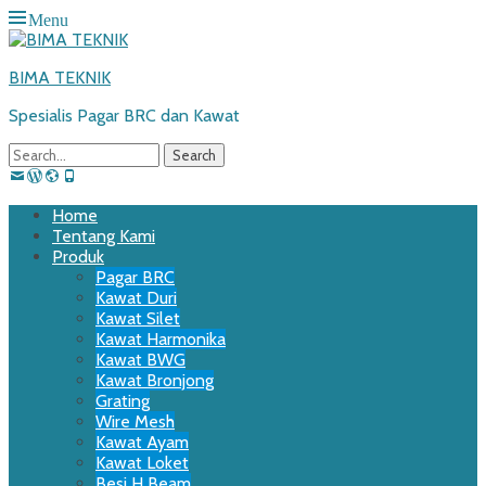
Menu
BIMA TEKNIK
Spesialis Pagar BRC dan Kawat
Search
for:
Email
WordPress
Website
Phone
Primary
Skip
Home
to
Tentang Kami
Menu
content
Produk
Pagar BRC
Kawat Duri
Kawat Silet
Kawat Harmonika
Kawat BWG
Kawat Bronjong
Grating
Wire Mesh
Kawat Ayam
Kawat Loket
Besi H Beam