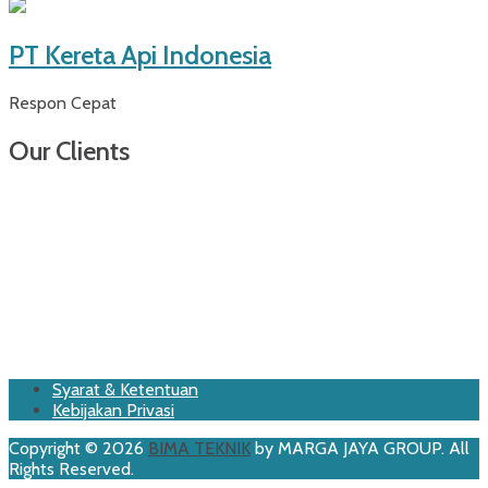
PT Kereta Api Indonesia
Respon Cepat
Our Clients
Footer
Skip
Syarat & Ketentuan
to
Kebijakan Privasi
Menu
content
Copyright © 2026
BIMA TEKNIK
by MARGA JAYA GROUP. All
Rights Reserved.
Scroll