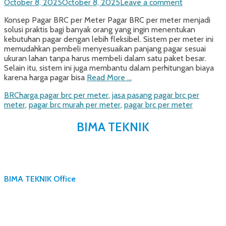
Posted
October 8, 2025
October 8, 2025
Leave a comment
on
Konsep Pagar BRC per Meter Pagar BRC per meter menjadi
solusi praktis bagi banyak orang yang ingin menentukan
kebutuhan pagar dengan lebih fleksibel. Sistem per meter ini
memudahkan pembeli menyesuaikan panjang pagar sesuai
ukuran lahan tanpa harus membeli dalam satu paket besar.
Selain itu, sistem ini juga membantu dalam perhitungan biaya
karena harga pagar bisa
Read More …
Categories
Tags
BRC
harga pagar brc per meter
,
jasa pasang pagar brc per
meter
,
pagar brc murah per meter
,
pagar brc per meter
BIMA TEKNIK
BIMA TEKNIK Office