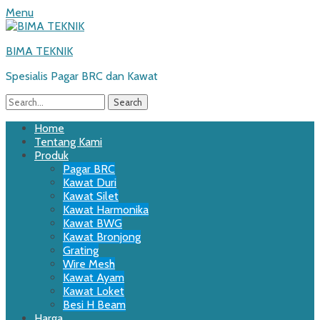
Menu
BIMA TEKNIK
Spesialis Pagar BRC dan Kawat
Search
for:
Email
WordPress
Website
Phone
Primary
Skip
Home
to
Tentang Kami
Menu
content
Produk
Pagar BRC
Kawat Duri
Kawat Silet
Kawat Harmonika
Kawat BWG
Kawat Bronjong
Grating
Wire Mesh
Kawat Ayam
Kawat Loket
Besi H Beam
Harga