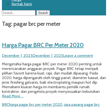
Kontak Kami
Search
Search
for:
Tag:
pagar brc per meter
Harga Pagar BRC Per Meter 2020
Posted
December 1, 2025
December 1, 2025
Leave a comment
on
Mengetahui harga pagar BRC per meter 2020 penting untuk
merencanakan anggaran proyek. Pagar BRC tetap menjadi
pilihan favorit karena kuat, rapi, dan mudah dipasang. Pada
2020, harga dipengaruhi oleh tinggi panel, diameter kawat, dan
jenis finishing galvanis, baik electroplating maupun hot dip.
Memahami kisaran harga ini membantu pemilik rumah,
kontraktor, dan pengelola proyek menyesuaikan kebutuhan
Read More …
Categories
Tags
BRC
harga pagar brc per meter 2020
,
jasa pasang pagar brc
,