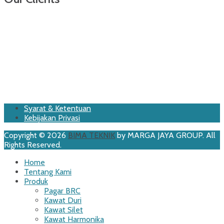
Footer
Skip
Syarat & Ketentuan
to
Kebijakan Privasi
Menu
content
Copyright © 2026
BIMA TEKNIK
by MARGA JAYA GROUP. All
Rights Reserved.
Scroll
Home
Up
Tentang Kami
Produk
Pagar BRC
Kawat Duri
Kawat Silet
Kawat Harmonika