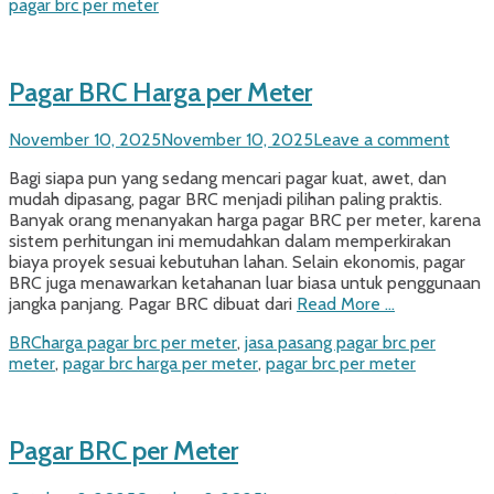
pagar brc per meter
Pagar BRC Harga per Meter
Posted
November 10, 2025
November 10, 2025
Leave a comment
on
Bagi siapa pun yang sedang mencari pagar kuat, awet, dan
mudah dipasang, pagar BRC menjadi pilihan paling praktis.
Banyak orang menanyakan harga pagar BRC per meter, karena
sistem perhitungan ini memudahkan dalam memperkirakan
biaya proyek sesuai kebutuhan lahan. Selain ekonomis, pagar
BRC juga menawarkan ketahanan luar biasa untuk penggunaan
jangka panjang. Pagar BRC dibuat dari
Read More …
Categories
Tags
BRC
harga pagar brc per meter
,
jasa pasang pagar brc per
meter
,
pagar brc harga per meter
,
pagar brc per meter
Pagar BRC per Meter