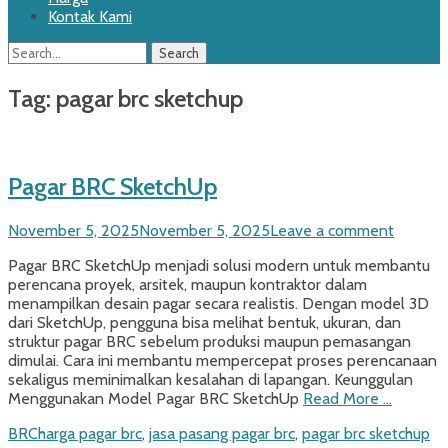
Kontak Kami
Search
Search
for:
Tag:
pagar brc sketchup
Pagar BRC SketchUp
Posted
November 5, 2025
November 5, 2025
Leave a comment
on
Pagar BRC SketchUp menjadi solusi modern untuk membantu
perencana proyek, arsitek, maupun kontraktor dalam
menampilkan desain pagar secara realistis. Dengan model 3D
dari SketchUp, pengguna bisa melihat bentuk, ukuran, dan
struktur pagar BRC sebelum produksi maupun pemasangan
dimulai. Cara ini membantu mempercepat proses perencanaan
sekaligus meminimalkan kesalahan di lapangan. Keunggulan
Menggunakan Model Pagar BRC SketchUp
Read More …
Categories
Tags
BRC
harga pagar brc
,
jasa pasang pagar brc
,
pagar brc sketchup