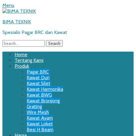
Menu
BIMA TEKNIK
Spesialis Pagar BRC dan Kawat
Search
for:
Email
WordPress
Website
Phone
Primary
Skip
Home
to
Tentang Kami
Menu
content
Produk
Pagar BRC
Kawat Duri
Kawat Silet
Kawat Harmonika
Kawat BWG
Kawat Bronjong
Grating
Wire Mesh
Kawat Ayam
Kawat Loket
Besi H Beam
Harga