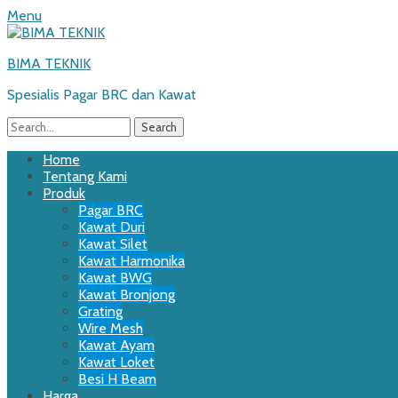
Menu
BIMA TEKNIK
Spesialis Pagar BRC dan Kawat
Search
for:
Email
WordPress
Website
Phone
Primary
Skip
Home
to
Tentang Kami
Menu
content
Produk
Pagar BRC
Kawat Duri
Kawat Silet
Kawat Harmonika
Kawat BWG
Kawat Bronjong
Grating
Wire Mesh
Kawat Ayam
Kawat Loket
Besi H Beam
Harga