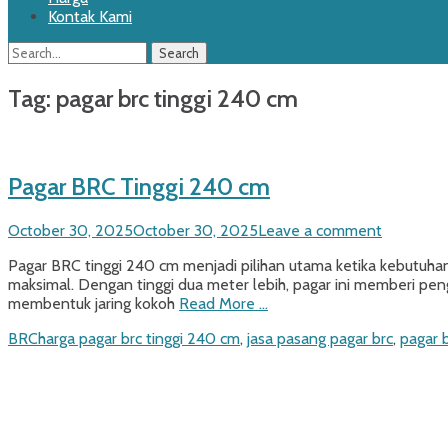
Kontak Kami
Search
Search
for:
Tag:
pagar brc tinggi 240 cm
Pagar BRC Tinggi 240 cm
Posted
October 30, 2025
October 30, 2025
Leave a comment
on
Pagar BRC tinggi 240 cm menjadi pilihan utama ketika kebutuha
maksimal. Dengan tinggi dua meter lebih, pagar ini memberi peng
membentuk jaring kokoh
Read More …
Categories
Tags
BRC
harga pagar brc tinggi 240 cm
,
jasa pasang pagar brc
,
pagar 