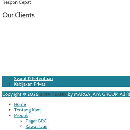
Respon Cepat
Our Clients
Footer
Skip
Syarat & Ketentuan
to
Kebijakan Privasi
Menu
content
Copyright © 2026
BIMA TEKNIK
by MARGA JAYA GROUP. All Ri
Scroll
Home
Up
Tentang Kami
Produk
Pagar BRC
Kawat Duri