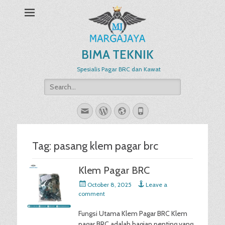
BIMA TEKNIK
Spesialis Pagar BRC dan Kawat
Search
for:
Email
WordPress
Website
Phone
Tag:
pasang klem pagar brc
Klem Pagar BRC
Posted
October 8, 2025
Leave a
on
comment
Fungsi Utama Klem Pagar BRC Klem
pagar BRC adalah bagian penting yang