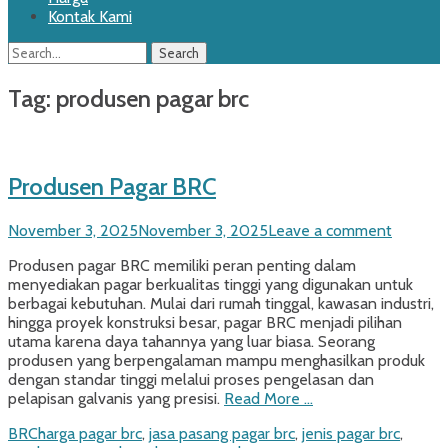
Kontak Kami
Search
Search
for:
Tag:
produsen pagar brc
Produsen Pagar BRC
Posted
November 3, 2025
November 3, 2025
Leave a comment
on
Produsen pagar BRC memiliki peran penting dalam
menyediakan pagar berkualitas tinggi yang digunakan untuk
berbagai kebutuhan. Mulai dari rumah tinggal, kawasan industri,
hingga proyek konstruksi besar, pagar BRC menjadi pilihan
utama karena daya tahannya yang luar biasa. Seorang
produsen yang berpengalaman mampu menghasilkan produk
dengan standar tinggi melalui proses pengelasan dan
pelapisan galvanis yang presisi.
Read More …
Categories
Tags
BRC
harga pagar brc
,
jasa pasang pagar brc
,
jenis pagar brc
,