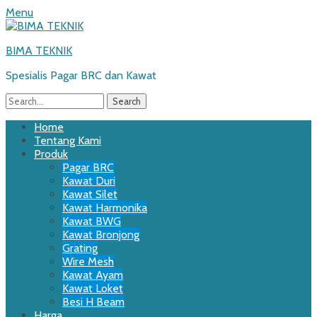
Menu
BIMA TEKNIK
Spesialis Pagar BRC dan Kawat
Search
for:
Email
WordPress
Website
Phone
Primary
Skip
Home
to
Tentang Kami
Menu
content
Produk
Pagar BRC
Kawat Duri
Kawat Silet
Kawat Harmonika
Kawat BWG
Kawat Bronjong
Grating
Wire Mesh
Kawat Ayam
Kawat Loket
Besi H Beam
Harga