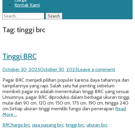
Kontak Kami
Search
Search
for:
Tag:
tinggi brc
Tinggi BRC
Posted
October 30, 2025
October 30, 2025
Leave a comment
on
Pagar BRC menjadi pilihan populer karena daya tahannya dan
tampilannya yang rapi. Salah satu hal penting sebelum
membeli pagar ini adalah menentukan tinggi BRC yang sesuai.
Umumnya, pagar BRC diproduksi dalam berbagai ukuran tinggi,
mulai dari 90 cm, 120 cm, 150 cm, 175 cm, 190 cm, hingga 240
cm.Setiap ukuran tinggi memiliki fungsi dan penerapan
Read
More …
Categories
Tags
BRC
harga brc
,
jasa pasang brc
,
tinggi brc
,
ukuran brc