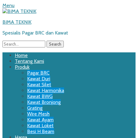
Menu
BIMA TEKNIK
Spesialis Pagar BRC dan Kawat
Search
for:
Email
WordPress
Website
Phone
Primary
Skip
Home
to
Tentang Kami
Menu
content
Produk
Pagar BRC
Kawat Duri
Kawat Silet
Kawat Harmonika
Kawat BWG
Kawat Bronjong
Grating
Wire Mesh
Kawat Ayam
Kawat Loket
Besi H Beam
Harga