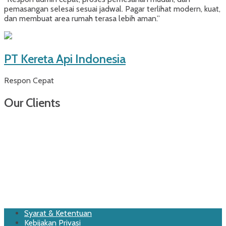
pemasangan selesai sesuai jadwal. Pagar terlihat modern, kuat,
dan membuat area rumah terasa lebih aman.”
PT Kereta Api Indonesia
Respon Cepat
Our Clients
Footer
Skip
Syarat & Ketentuan
to
Kebijakan Privasi