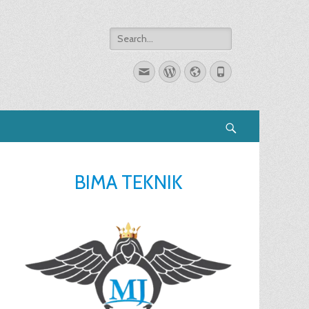
Search
for:
Email
WordPress
Website
Phone
Search
BIMA TEKNIK