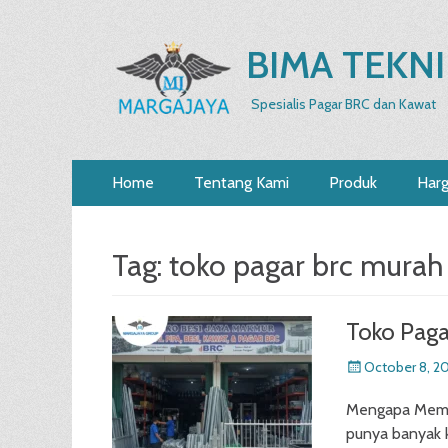
BIMA TEKNI
Spesialis Pagar BRC dan Kawat
Primary
Skip
Home
Tentang Kami
Produk
Har
to
Menu
content
Tag:
toko pagar brc murah
Toko Paga
Posted
October 8, 2
on
Mengapa Memil
punya banyak k