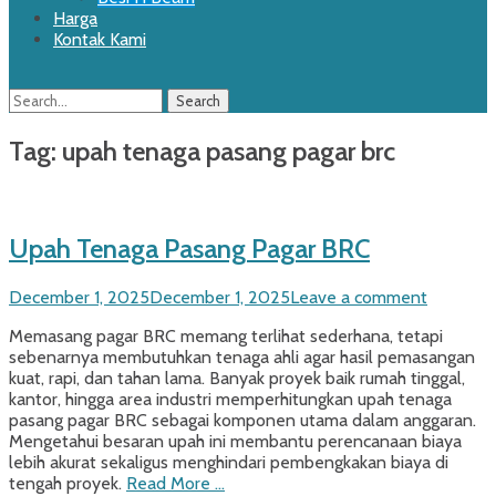
Harga
Kontak Kami
Search
Search
for:
Tag:
upah tenaga pasang pagar brc
Upah Tenaga Pasang Pagar BRC
Posted
December 1, 2025
December 1, 2025
Leave a comment
on
Memasang pagar BRC memang terlihat sederhana, tetapi
sebenarnya membutuhkan tenaga ahli agar hasil pemasangan
kuat, rapi, dan tahan lama. Banyak proyek baik rumah tinggal,
kantor, hingga area industri memperhitungkan upah tenaga
pasang pagar BRC sebagai komponen utama dalam anggaran.
Mengetahui besaran upah ini membantu perencanaan biaya
lebih akurat sekaligus menghindari pembengkakan biaya di
tengah proyek.
Read More …