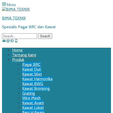
Menu
BIMA TEKNIK
Spesialis Pagar BRC dan Kawat
Search
for:
Email
WordPress
Website
Phone
Primary
Skip
Home
to
Tentang Kami
Menu
content
Produk
Pagar BRC
Kawat Duri
Kawat Silet
Kawat Harmonika
Kawat BWG
Kawat Bronjong
Grating
Wire Mesh
Kawat Ayam
Kawat Loket
Besi H Beam