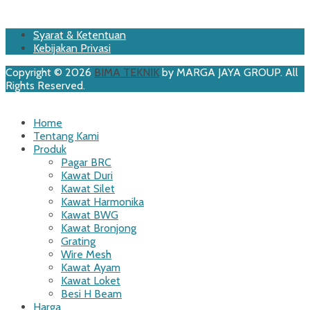
Footer
Skip
Syarat & Ketentuan
to
Kebijakan Privasi
Menu
content
Copyright © 2026
BIMA TEKNIK
by MARGA JAYA GROUP. All
Rights Reserved.
Scroll
Up
Home
Tentang Kami
Produk
Pagar BRC
Kawat Duri
Kawat Silet
Kawat Harmonika
Kawat BWG
Kawat Bronjong
Grating
Wire Mesh
Kawat Ayam
Kawat Loket
Besi H Beam
Harga