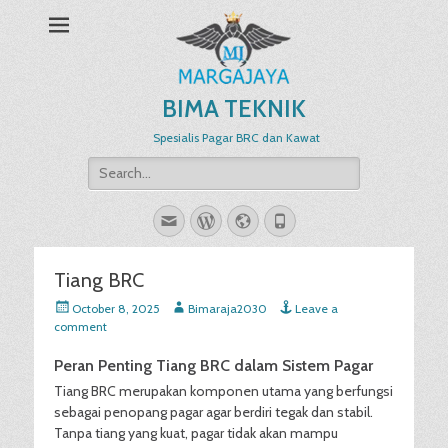
BIMA TEKNIK
Spesialis Pagar BRC dan Kawat
Search
for:
Email
WordPress
Website
Phone
Tiang BRC
Posted
Author
October 8, 2025
Bimaraja2030
Leave a
on
comment
Peran Penting Tiang BRC dalam Sistem Pagar
Tiang BRC merupakan komponen utama yang berfungsi
sebagai penopang pagar agar berdiri tegak dan stabil.
Tanpa tiang yang kuat, pagar tidak akan mampu