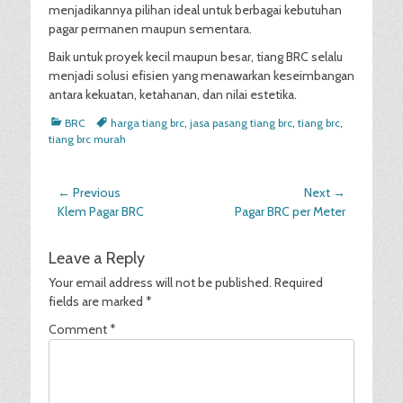
menjadikannya pilihan ideal untuk berbagai kebutuhan
pagar permanen maupun sementara.
Baik untuk proyek kecil maupun besar, tiang BRC selalu
menjadi solusi efisien yang menawarkan keseimbangan
antara kekuatan, ketahanan, dan nilai estetika.
Categories
Tags
BRC
harga tiang brc
,
jasa pasang tiang brc
,
tiang brc
,
tiang brc murah
Post
← Previous
Next →
Previous
Next
Klem Pagar BRC
Pagar BRC per Meter
navigation
post:
post:
Leave a Reply
Your email address will not be published.
Required
fields are marked
*
Comment
*