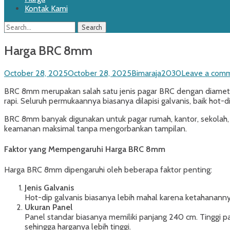
Kontak Kami
Search
Search
for:
Harga BRC 8mm
Posted
Author
October 28, 2025
October 28, 2025
Bimaraja2030
Leave a com
on
BRC 8mm merupakan salah satu jenis pagar BRC dengan diameter k
rapi. Seluruh permukaannya biasanya dilapisi galvanis, baik hot-d
BRC 8mm banyak digunakan untuk pagar rumah, kantor, sekolah, g
keamanan maksimal tanpa mengorbankan tampilan.
Faktor yang Mempengaruhi Harga BRC 8mm
Harga BRC 8mm dipengaruhi oleh beberapa faktor penting:
Jenis Galvanis
Hot-dip galvanis biasanya lebih mahal karena ketahanannya 
Ukuran Panel
Panel standar biasanya memiliki panjang 240 cm. Tinggi pan
sehingga harganya lebih tinggi.