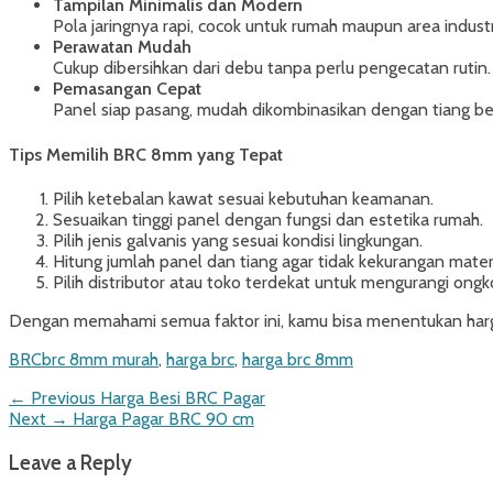
Tampilan Minimalis dan Modern
Pola jaringnya rapi, cocok untuk rumah maupun area industr
Perawatan Mudah
Cukup dibersihkan dari debu tanpa perlu pengecatan rutin.
Pemasangan Cepat
Panel siap pasang, mudah dikombinasikan dengan tiang be
Tips Memilih BRC 8mm yang Tepat
Pilih ketebalan kawat sesuai kebutuhan keamanan.
Sesuaikan tinggi panel dengan fungsi dan estetika rumah.
Pilih jenis galvanis yang sesuai kondisi lingkungan.
Hitung jumlah panel dan tiang agar tidak kekurangan materi
Pilih distributor atau toko terdekat untuk mengurangi ongko
Dengan memahami semua faktor ini, kamu bisa menentukan harg
Categories
Tags
BRC
brc 8mm murah
,
harga brc
,
harga brc 8mm
Post
Previous
← Previous
Harga Besi BRC Pagar
Next
post:
Next →
Harga Pagar BRC 90 cm
navigation
post:
Leave a Reply