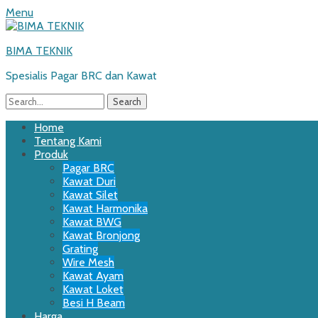
Menu
BIMA TEKNIK
Spesialis Pagar BRC dan Kawat
Search
for:
Email
WordPress
Website
Phone
Primary
Skip
Home
to
Tentang Kami
Menu
content
Produk
Pagar BRC
Kawat Duri
Kawat Silet
Kawat Harmonika
Kawat BWG
Kawat Bronjong
Grating
Wire Mesh
Kawat Ayam
Kawat Loket
Besi H Beam
Harga