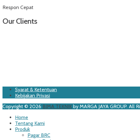
Respon Cepat
Our Clients
Footer
Skip
Syarat & Ketentuan
to
Kebijakan Privasi
Menu
content
Copyright © 2026
BIMA TEKNIK
by MARGA JAYA GROUP. All Ri
Scroll
Home
Up
Tentang Kami
Produk
Pagar BRC