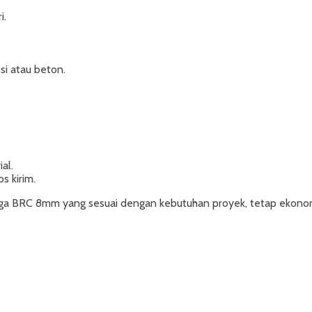
i.
si atau beton.
al.
s kirim.
a BRC 8mm yang sesuai dengan kebutuhan proyek, tetap ekonomi