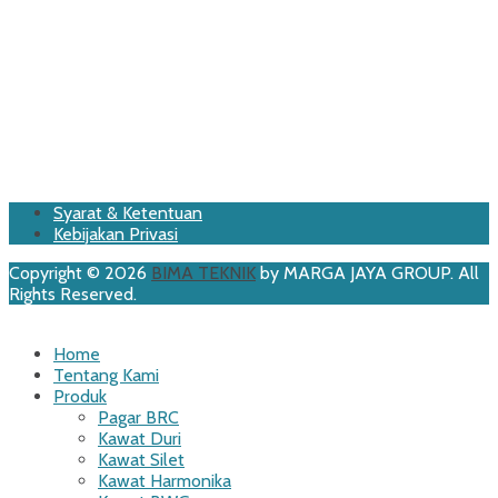
Footer
Skip
Syarat & Ketentuan
to
Kebijakan Privasi
Menu
content
Copyright © 2026
BIMA TEKNIK
by MARGA JAYA GROUP. All
Rights Reserved.
Scroll
Up
Home
Tentang Kami
Produk
Pagar BRC
Kawat Duri
Kawat Silet
Kawat Harmonika