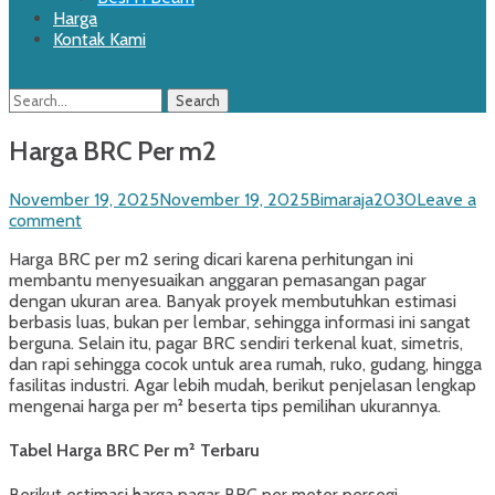
Harga
Kontak Kami
Search
Search
for:
Harga BRC Per m2
Posted
Author
November 19, 2025
November 19, 2025
Bimaraja2030
Leave a
on
comment
Harga BRC per m2 sering dicari karena perhitungan ini
membantu menyesuaikan anggaran pemasangan pagar
dengan ukuran area. Banyak proyek membutuhkan estimasi
berbasis luas, bukan per lembar, sehingga informasi ini sangat
berguna. Selain itu, pagar BRC sendiri terkenal kuat, simetris,
dan rapi sehingga cocok untuk area rumah, ruko, gudang, hingga
fasilitas industri. Agar lebih mudah, berikut penjelasan lengkap
mengenai harga per m² beserta tips pemilihan ukurannya.
Tabel Harga BRC Per m² Terbaru
Berikut estimasi harga pagar BRC per meter persegi