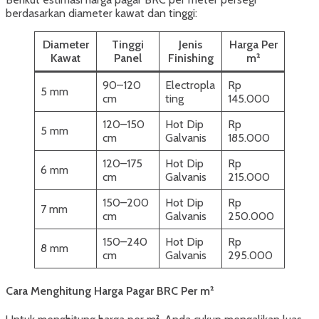
berdasarkan diameter kawat dan tinggi:
Diameter
Tinggi
Jenis
Harga Per
Kawat
Panel
Finishing
m²
90–120
Electropla
Rp
5 mm
cm
ting
145.000
120–150
Hot Dip
Rp
5 mm
cm
Galvanis
185.000
120–175
Hot Dip
Rp
6 mm
cm
Galvanis
215.000
150–200
Hot Dip
Rp
7 mm
cm
Galvanis
250.000
150–240
Hot Dip
Rp
8 mm
cm
Galvanis
295.000
Cara Menghitung Harga Pagar BRC Per m²