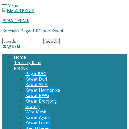
Menu
BIMA TEKNIK
Spesialis Pagar BRC dan Kawat
Search
for:
Email
WordPress
Website
Phone
Primary
Skip
Home
to
Tentang Kami
Menu
content
Produk
Pagar BRC
Kawat Duri
Kawat Silet
Kawat Harmonika
Kawat BWG
Kawat Bronjong
Grating
Wire Mesh
Kawat Ayam
Kawat Loket
Besi H Beam