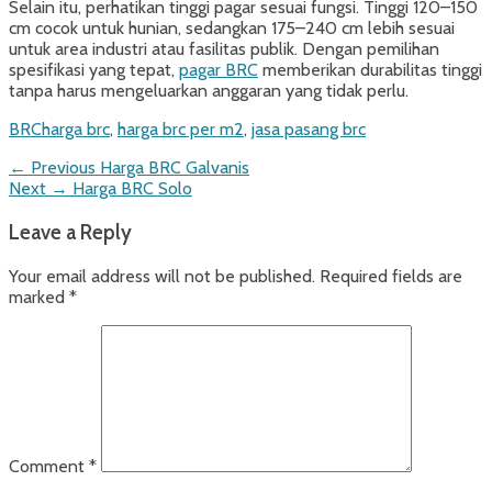
Selain itu, perhatikan tinggi pagar sesuai fungsi. Tinggi 120–150
cm cocok untuk hunian, sedangkan 175–240 cm lebih sesuai
untuk area industri atau fasilitas publik. Dengan pemilihan
spesifikasi yang tepat,
pagar BRC
memberikan durabilitas tinggi
tanpa harus mengeluarkan anggaran yang tidak perlu.
Categories
Tags
BRC
harga brc
,
harga brc per m2
,
jasa pasang brc
Post
Previous
← Previous
Harga BRC Galvanis
Next
post:
Next →
Harga BRC Solo
navigation
post:
Leave a Reply
Your email address will not be published.
Required fields are
marked
*
Comment
*