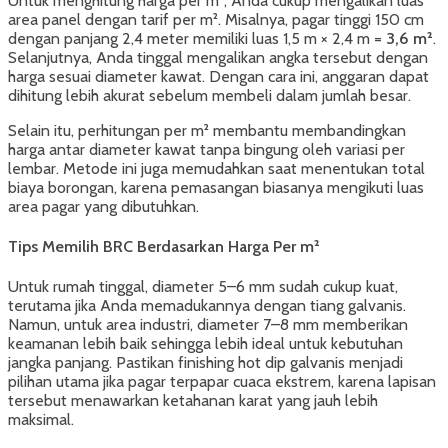
Untuk menghitung harga per m², Anda cukup mengalikan luas
area panel dengan tarif per m². Misalnya, pagar tinggi 150 cm
dengan panjang 2,4 meter memiliki luas 1,5 m × 2,4 m =
3,6 m²
.
Selanjutnya, Anda tinggal mengalikan angka tersebut dengan
harga sesuai diameter kawat. Dengan cara ini, anggaran dapat
dihitung lebih akurat sebelum membeli dalam jumlah besar.
Selain itu, perhitungan per m² membantu membandingkan
harga antar diameter kawat tanpa bingung oleh variasi per
lembar. Metode ini juga memudahkan saat menentukan total
biaya borongan, karena pemasangan biasanya mengikuti luas
area pagar yang dibutuhkan.
Tips Memilih BRC Berdasarkan Harga Per m²
Untuk rumah tinggal, diameter 5–6 mm sudah cukup kuat,
terutama jika Anda memadukannya dengan tiang galvanis.
Namun, untuk area industri, diameter 7–8 mm memberikan
keamanan lebih baik sehingga lebih ideal untuk kebutuhan
jangka panjang. Pastikan finishing hot dip galvanis menjadi
pilihan utama jika pagar terpapar cuaca ekstrem, karena lapisan
tersebut menawarkan ketahanan karat yang jauh lebih
maksimal.