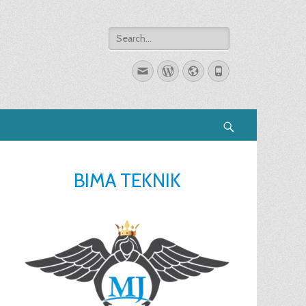
Search
for:
Email
WordPress
Website
Phone
Search
BIMA TEKNIK