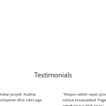
Testimonials
tuhan proyek. Kualitas
“Respon admin cepat, pr
pelayanan after sales juga
selesai sesuai jadwal. Pag
rumah terasa lebih aman.”