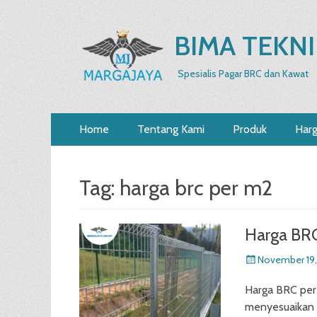
BIMA TEKNI
Spesialis Pagar BRC dan Kawat
Primary
Skip
Home
Tentang Kami
Produk
Har
to
Menu
content
Tag:
harga brc per m2
Harga BR
Posted
November 19,
on
Harga BRC per 
menyesuaikan 