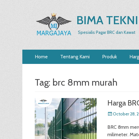
BIMA TEKNI
Spesialis Pagar BRC dan Kawat
Primary
Skip
Home
Tentang Kami
Produk
Har
to
Menu
content
Tag:
brc 8mm murah
Harga B
Posted
October 28, 
on
BRC 8mm merup
milimeter. Mate