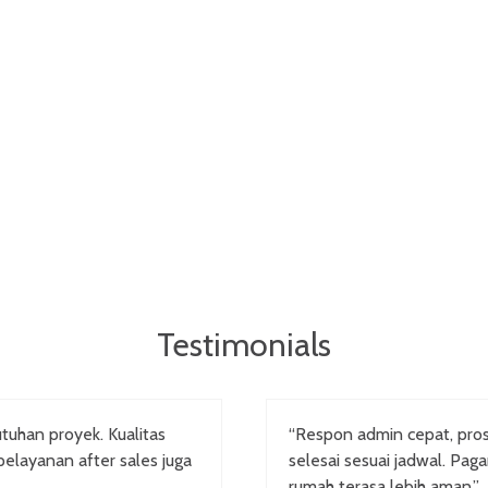
Testimonials
tuhan proyek. Kualitas
“Respon admin cepat, pr
pelayanan after sales juga
selesai sesuai jadwal. Pag
rumah terasa lebih aman.”