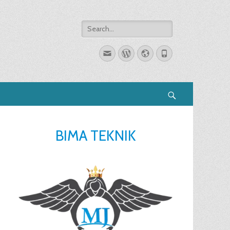
Search
for:
Email
WordPress
Website
Phone
Search
BIMA TEKNIK