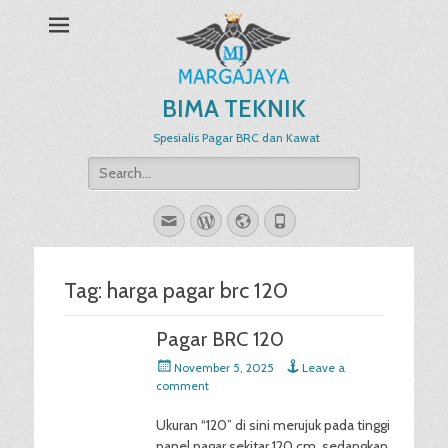
BIMA TEKNIK
Spesialis Pagar BRC dan Kawat
Search
for:
Email
WordPress
Website
Phone
Tag:
harga pagar brc 120
Pagar BRC 120
Posted
November 5, 2025
Leave a
on
comment
Ukuran “120” di sini merujuk pada tinggi
panel pagar sekitar 120 cm, sedangkan