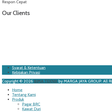
Respon Cepat
Our Clients
Footer
Skip
Syarat & Ketentuan
to
Kebijakan Privasi
Menu
content
Copyright © 2026
BIMA TEKNIK
by MARGA JAYA GROUP. All Ri
Scroll
Home
Up
Tentang Kami
Produk
Pagar BRC
Kawat Duri