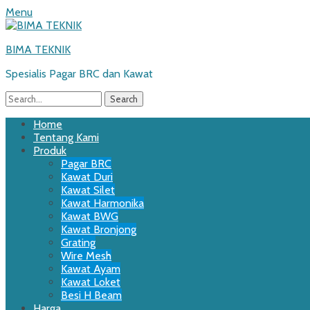
Menu
BIMA TEKNIK
Spesialis Pagar BRC dan Kawat
Search
for:
Email
WordPress
Website
Phone
Primary
Skip
Home
to
Tentang Kami
Menu
content
Produk
Pagar BRC
Kawat Duri
Kawat Silet
Kawat Harmonika
Kawat BWG
Kawat Bronjong
Grating
Wire Mesh
Kawat Ayam
Kawat Loket
Besi H Beam
Harga