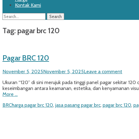
Kontak Kami
Search
Search
for:
Tag:
pagar brc 120
Pagar BRC 120
Posted
November 5, 2025
November 5, 2025
Leave a comment
on
Ukuran “120” di sini merujuk pada tinggi panel pagar sekitar 12
keseimbangan antara keamanan, estetika, dan kenyamanan visu
More …
Categories
Tags
BRC
harga pagar brc 120
,
jasa pasang pagar brc
,
pagar brc 120
,
pa