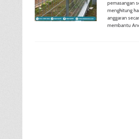
pemasangan ses
menghitung har
anggaran seca
membantu Anda