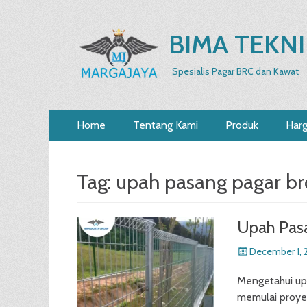
BIMA TEKNI
Spesialis Pagar BRC dan Kawat
Primary
Skip
Home
Tentang Kami
Produk
Har
to
Menu
content
Tag:
upah pasang pagar br
Upah Pasa
Posted
December 1, 
on
Mengetahui up
memulai proyek