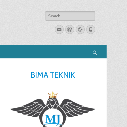
Search
for:
Email
WordPress
Website
Phone
Search
BIMA TEKNIK