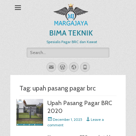
BIMA TEKNIK
Spesialis Pagar BRC dan Kawat
Search
for:
Email
WordPress
Website
Phone
Tag:
upah pasang pagar brc
Upah Pasang Pagar BRC
2020
Posted
December 1, 2025
Leave a
on
comment