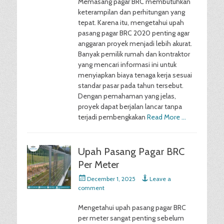
Memasang pagar BRC membutuhkan
keterampilan dan perhitungan yang
tepat. Karena itu, mengetahui upah
pasang pagar BRC 2020 penting agar
anggaran proyek menjadi lebih akurat.
Banyak pemilik rumah dan kontraktor
yang mencari informasi ini untuk
menyiapkan biaya tenaga kerja sesuai
standar pasar pada tahun tersebut.
Dengan pemahaman yang jelas,
proyek dapat berjalan lancar tanpa
terjadi pembengkakan
Read More …
Upah Pasang Pagar BRC
Per Meter
Posted
December 1, 2025
Leave a
on
comment
Mengetahui upah pasang pagar BRC
per meter sangat penting sebelum