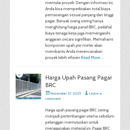
memulai proyek. Dengan informasi ini,
Anda bisa memperkirakan total biaya
pemasangan sesuai panjang dan tinggi
pagar. Banyak orang sering hanya
menghitung harga panel BRC, padahal
biaya tenaga kerja juga memengaruhi
anggaran secara signifikan. Memahami
komponen upah per meter akan
membantu Anda merencanakan
proyek lebih efisien
Read More …
Harga Upah Pasang Pagar
BRC
Posted
November 27, 2025
Leave a
on
comment
Harga upah pasang pagar BRC sering
menjadi pertimbangan utama sebelum
pelanggan memutuskan untuk
menggunakan material ini. Pagar BRC