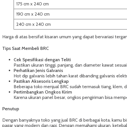
175 cm x 240 cm
190 cm x 240 cm
240 cm x 240 cm
Harga di atas bersifat kisaran umum yang dapat bervariasi tergan
Tips Saat Membeli BRC
Cek Spesifikasi dengan Teliti
Pastikan ukuran tinggi, panjang, dan diameter kawat sesua
Perhatikan Jenis Galvanis
Hot dip galvanis lebih tahan karat dibanding galvanis elektr
Pastikan Aksesoris Lengkap
Beberapa toko menjual BRC sudah termasuk tiang, klem, da
Pertimbangkan Ongkos Kirim
Karena ukuran panel besar, ongkos pengiriman bisa mempe
Penutup
Dengan banyaknya toko yang jual BRC di berbagai kota, kamu b
pagar yang modern dan rapi. Dengan memahami ukuran, ketebalan