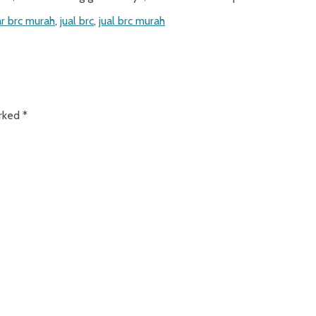
r brc murah
,
jual brc
,
jual brc murah
arked
*