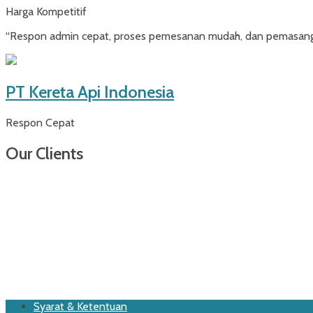
Harga Kompetitif
“Respon admin cepat, proses pemesanan mudah, dan pemasangan 
PT Kereta Api Indonesia
Respon Cepat
Our Clients
Footer
Skip
Syarat & Ketentuan