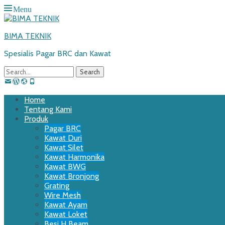
Menu
BIMA TEKNIK
Spesialis Pagar BRC dan Kawat
Search
for:
Email
WordPress
Website
Phone
Primary
Skip
Home
to
Tentang Kami
Menu
content
Produk
Pagar BRC
Kawat Duri
Kawat Silet
Kawat Harmonika
Kawat BWG
Kawat Bronjong
Grating
Wire Mesh
Kawat Ayam
Kawat Loket
Besi H Beam