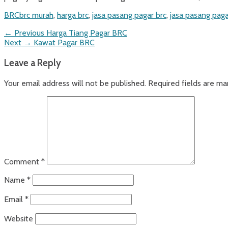
Categories
Tags
BRC
brc murah
,
harga brc
,
jasa pasang pagar brc
,
jasa pasang paga
Post
Previous
← Previous
Harga Tiang Pagar BRC
Next
post:
Next →
Kawat Pagar BRC
navigation
post:
Leave a Reply
Your email address will not be published.
Required fields are m
Comment
*
Name
*
Email
*
Website