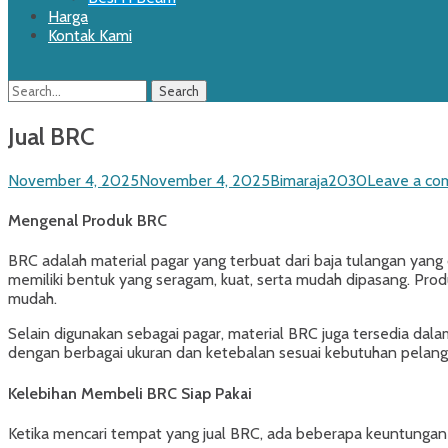
Harga
Kontak Kami
Search
Search
for:
Jual BRC
Posted
Author
November 4, 2025
November 4, 2025
Bimaraja2030
Leave a c
on
Mengenal Produk BRC
BRC adalah material pagar yang terbuat dari baja tulangan yang 
memiliki bentuk yang seragam, kuat, serta mudah dipasang. Prod
mudah.
Selain digunakan sebagai pagar, material BRC juga tersedia dala
dengan berbagai ukuran dan ketebalan sesuai kebutuhan pelang
Kelebihan Membeli BRC Siap Pakai
Ketika mencari tempat yang jual BRC, ada beberapa keuntungan 