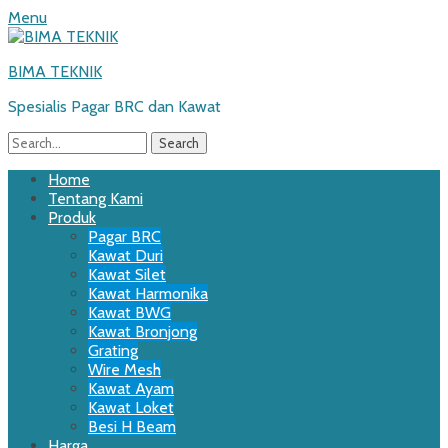
Menu
BIMA TEKNIK
Spesialis Pagar BRC dan Kawat
Search
for:
Email
WordPress
Website
Phone
Primary
Skip
Home
to
Tentang Kami
Menu
content
Produk
Pagar BRC
Kawat Duri
Kawat Silet
Kawat Harmonika
Kawat BWG
Kawat Bronjong
Grating
Wire Mesh
Kawat Ayam
Kawat Loket
Besi H Beam
Harga