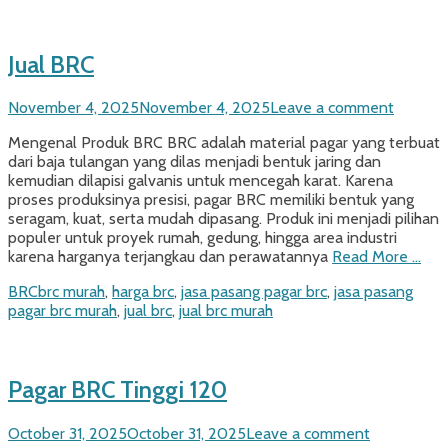
Jual BRC
Posted
November 4, 2025
November 4, 2025
Leave a comment
on
Mengenal Produk BRC BRC adalah material pagar yang terbuat
dari baja tulangan yang dilas menjadi bentuk jaring dan
kemudian dilapisi galvanis untuk mencegah karat. Karena
proses produksinya presisi, pagar BRC memiliki bentuk yang
seragam, kuat, serta mudah dipasang. Produk ini menjadi pilihan
populer untuk proyek rumah, gedung, hingga area industri
karena harganya terjangkau dan perawatannya
Read More …
Categories
Tags
BRC
brc murah
,
harga brc
,
jasa pasang pagar brc
,
jasa pasang
pagar brc murah
,
jual brc
,
jual brc murah
Pagar BRC Tinggi 120
Posted
October 31, 2025
October 31, 2025
Leave a comment