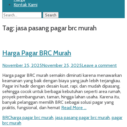
Kontak Kami
Search
Search
for:
Tag:
jasa pasang pagar brc murah
Harga Pagar BRC Murah
Posted
November 25, 2025
November 25, 2025
Leave a comment
on
Harga pagar BRC murah semakin diminati karena menawarkan
keamanan yang baik dengan biaya yang jauh lebih terjangkau.
Pagar ini hadir dengan desain kuat, rapi, dan mudah dipasang,
sehingga cocok untuk berbagai kebutuhan seperti area rumah,
proyek pembangunan, taman, hingga lahan usaha. Karena itu,
banyak pelanggan memilih BRC sebagai solusi pagar yang
praktis, fungsional, dan hemat
Read More …
Categories
Tags
BRC
harga pagar brc murah
,
jasa pasang pagar brc murah
,
pagar
brc murah