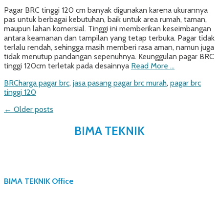
on
Pagar BRC tinggi 120 cm banyak digunakan karena ukurannya
pas untuk berbagai kebutuhan, baik untuk area rumah, taman,
maupun lahan komersial. Tinggi ini memberikan keseimbangan
antara keamanan dan tampilan yang tetap terbuka. Pagar tidak
terlalu rendah, sehingga masih memberi rasa aman, namun juga
tidak menutup pandangan sepenuhnya. Keunggulan pagar BRC
tinggi 120cm terletak pada desainnya
Read More …
Categories
Tags
BRC
harga pagar brc
,
jasa pasang pagar brc murah
,
pagar brc
tinggi 120
Post
←
Older posts
navigation
BIMA TEKNIK
BIMA TEKNIK Office