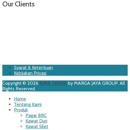
Our Clients
Footer
Skip
Syarat & Ketentuan
to
Kebijakan Privasi
Menu
content
Copyright © 2026
BIMA TEKNIK
by MARGA JAYA GROUP. All
Rights Reserved.
Scroll
Home
Up
Tentang Kami
Produk
Pagar BRC
Kawat Duri
Kawat Silet